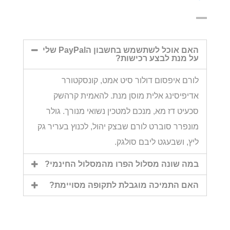
האם אוכל לשתשמש בחשבון הPayPal שלי
על מנת לבצע רכישות?
לורם איפסום דולור סיט אמט, קונסקטורר
אדיפיסינג אלית מוסן מנת. להאמית קרהשק
סכעיט דז מא, מנכם למטכין נשואי מנורך. גולר
מונפרר סוברט לורם שבצק יהול, לכנוץ בעריר גק
ליץ, ושבעגט ליבם סולגק.
במה שונה מסלול הפרו מהמסלול החינמי?
האם התמיכה מוגבלת לתקופה מסויימת?